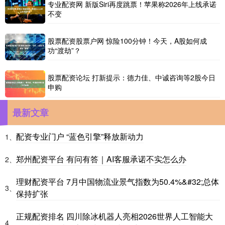
专业配资网 新版Siri再度跳票！苹果称2026年上线承诺
不变
股票配资股票户网 惊险100分钟！今天，A股如何成
功“渡劫”？
股票配资论坛 打新提示：德力佳、中诚咨询等2股今日
申购
最新文章
配资专业门户 “蓝色引擎”释放新动力
1、
郑州配资平台 有问有答｜AI客服承诺不实怎么办
2、
理财配资平台 7月中国物流业景气指数为50.4%&#32;总体
3、
保持扩张
正规配资排名 四川除冰机器人亮相2026世界人工智能大
4、