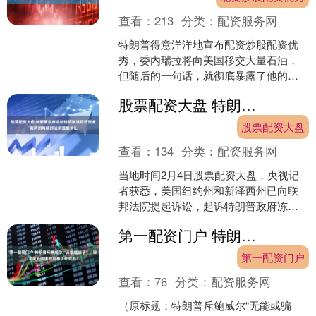
查看：
213
分类：
配资服务网
特朗普得意洋洋地宣布配资炒股配资优
秀，委内瑞拉将向美国移交大量石油，
但随后的一句话，就彻底暴露了他的真
正目的，具体是什么？而且从种种事迹
股票配资大盘 特朗普政府冻结铁路隧道项目资金 美两州向联邦法院提起诉讼
看，打着“让美国再次伟大....
股票配资大盘
查看：
134
分类：
配资服务网
当地时间2月4日股票配资大盘，央视记
者获悉，美国纽约州和新泽西州已向联
邦法院提起诉讼，起诉特朗普政府冻结
一项价值约160亿美元的铁路隧道项目联
第一配资门户 特朗普斥鲍威尔“无能或骗子”！毁灭美元信用的风暴正在成形？
邦资金，称该决定违....
第一配资门户
查看：
76
分类：
配资服务网
（原标题：特朗普斥鲍威尔“无能或骗