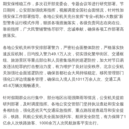
期安保维稳工作，多次召开部党委会、专题会议等进行研究部署。节
日期间，公安部加强统筹指挥，视频调度全国社会面情况，针对性加
强安保工作部署指导。各地公安机关充分发挥“专业+机制+大数据”新
型警务运行模式作用，狠抓各项措施落实，各级负责同志在岗在位、
靠前指挥，广大民警辅警恪尽职守、忠诚奉献，确保各项工作部署高
效落实。
各地公安机关科学安排部署警力，严密社会面整体防控，严格落实快
速反应机制，日均投入警力49.1万人次，切实强化繁华街区、交通枢
纽、旅游景区等重点部位和人员密集场所的巡逻防控，加大对节日易
发违法犯罪的打击整治力度，有力维护了良好治安秩序。北京公安机
关加强社会面巡逻防控，确保首都社会大局持续稳定。移民管理部门
强化口岸边境服务管理，确保出入境人员1011万余人次、交通工具
45.6万辆次顺畅通关。
针对假期群众出行集中、部分地区出现强降雨等情况，公安机关提前
研判部署，及时调度指挥。各地公安交管部门坚持执法查处和安全服
务相结合，强化恶劣天气交通应急指挥、重点路段巡查疏导和安全提
示，铁路、民航公安机关全面加强列车、航班安全防范，有力保障了1
亿余人次铁路旅客、1000余万人次民航旅客平安出行。