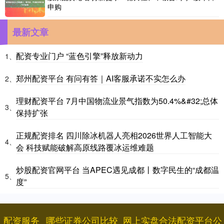
申购
最新文章
配资专业门户 “蓝色引擎”释放新动力
1、
郑州配资平台 有问有答｜AI客服承诺不实怎么办
2、
理财配资平台 7月中国物流业景气指数为50.4%&#32;总体
3、
保持扩张
正规配资排名 四川除冰机器人亮相2026世界人工智能大
4、
会 科技赋能破解高原线路覆冰运维难题
炒股配资官网平台 当APEC遇见成都丨数字民生的“成都温
5、
度”
配资服务
哪些证券公司比较
网上实盘合法配资平台公